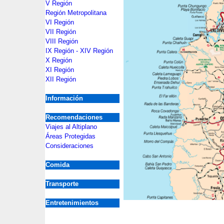
V Región
Región Metropolitana
VI Región
VII Región
VIII Región
IX Región - XIV Región
X Región
XI Región
XII Región
Información
Recomendaciones
Viajes al Altiplano
Áreas Protegidas
Consideraciones
Comida
Transporte
Entretenimientos