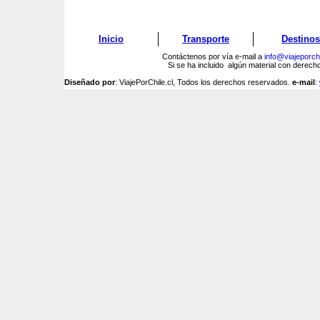
Inicio
Transporte
Destinos
Contáctenos por vía e-mail a
info@viajeporchi
Si se ha incluido algún material con derec
Diseñado por
: ViajePorChile.cl, Todos los derechos reservados.
e-mail
: