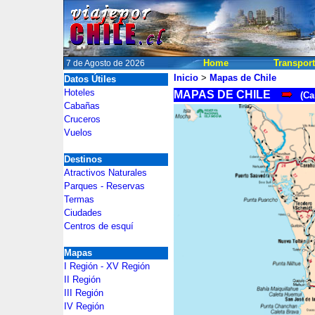
Home
Transpor
7 de Agosto de 2026
Inicio
>
Mapas de Chile
Datos Útiles
2
Hoteles
MAPAS DE CHILE
(
Ca
Cabañas
2
Cruceros
Vuelos
Destinos
Atractivos Naturales
Parques - Reservas
Termas
Ciudades
Centros de esquí
Mapas
I Región - XV Región
II Región
III Región
IV Región