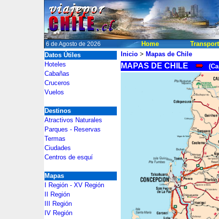
Home
Transpor
6 de Agosto de 2026
Inicio
>
Mapas de Chile
Datos Útiles
2
Hoteles
MAPAS DE CHILE
(
Ca
Cabañas
2
Cruceros
Vuelos
Destinos
Atractivos Naturales
Parques - Reservas
Termas
Ciudades
Centros de esquí
Mapas
I Región - XV Región
II Región
III Región
IV Región