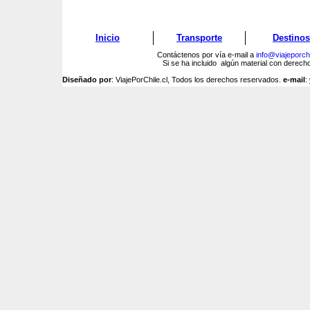
Inicio
Transporte
Destinos
Contáctenos por vía e-mail a
info@viajeporchi
Si se ha incluido algún material con derec
Diseñado por
: ViajePorChile.cl, Todos los derechos reservados.
e-mail
: