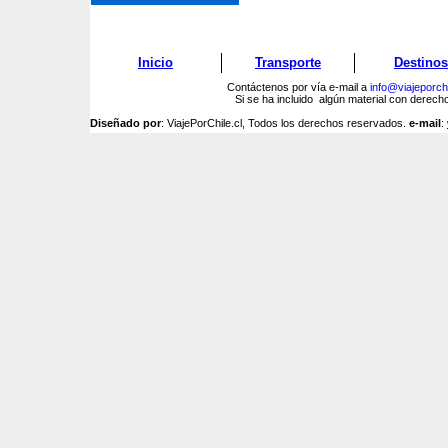
Inicio
Transporte
Destinos
Contáctenos por vía e-mail a
info@viajeporchi
Si se ha incluido algún material con derec
Diseñado por
: ViajePorChile.cl, Todos los derechos reservados.
e-mail
: