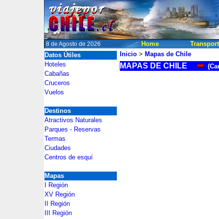
Home
Transpor
8 de Agosto de 2026
Inicio
>
Mapas de Chile
Datos Útiles
2
Hoteles
MAPAS DE CHILE
(
Ca
Cabañas
2
Cruceros
Vuelos
Destinos
Atractivos Naturales
Parques - Reservas
Termas
Ciudades
Centros de esquí
Mapas
I Región
XV Región
II Región
III Región