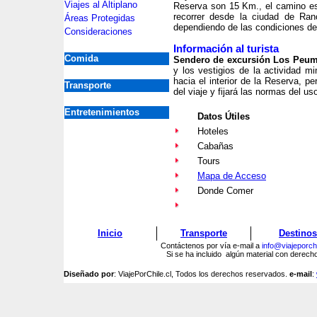
Viajes al Altiplano
Reserva son 15 Km., el camino es 
recorrer desde la ciudad de
Ran
Áreas Protegidas
dependiendo de las condiciones de
Consideraciones
Información al turista
Comida
Sendero de excursión Los Peu
y los vestigios de la actividad m
hacia el interior de la Reserva, p
Transporte
del viaje y fijará las normas del us
Entretenimientos
Datos Útiles
Hoteles
Cabañas
Tours
Mapa de Acceso
Donde Comer
Inicio
Transporte
Destinos
Contáctenos por vía e-mail a
info@viajeporchi
Si se ha incluido algún material con derec
Diseñado por
: ViajePorChile.cl, Todos los derechos reservados.
e-mail
: