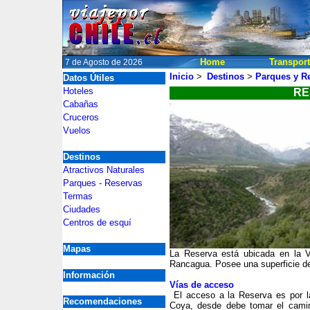
Home
Transpor
7 de Agosto de 2026
Inicio
>
Destinos
>
Parques y R
Datos Útiles
2
Hoteles
RE
Cabañas
2
Cruceros
Vuelos
Destinos
Atractivos Naturales
Parques - Reservas
Termas
Ciudades
Centros de esquí
Mapas
La Reserva está ubicada en la VI
Rancagua. Posee una superficie d
Información
Vías de acceso
El acceso a la Reserva es por la 
Recomendaciones
Coya, desde debe tomar el cami