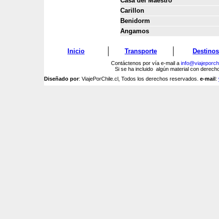
Casa del Maestro
Carillon
Benidorm
Angamos
Inicio
Transporte
Destinos
Contáctenos por vía e-mail a
info@viajeporchi
Si se ha incluido algún material con derec
Diseñado por
: ViajePorChile.cl, Todos los derechos reservados.
e-mail
: