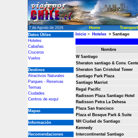
Home
Transpor
7 de Agosto de 2026
Inicio
>
Hoteles
> Santiago
Datos Útiles
2
Hoteles
Cabañas
2
Nombre
Cruceros
W Santiago
Vuelos
Sheraton santiago & Conv. Cent
Sheraton San Cristobal Tower
Destinos
Atractivos Naturales
Santiago Park Plaza
Parques - Reservas
Santiago Marriot
Termas
Regal Pacific
Ciudades
Radisson Plaza Santiago Hotel
Centros de esquí
Radisson Petra La Dehesa
Plaza San francisco
Mapas
Plaza el Bosque Park & Suite
NH Ciudad de Santiago
Información
Kennedy
Recomendaciones
Intercontinental Santiago