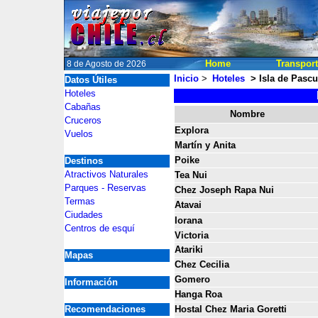
Home
Transpor
8 de Agosto de 2026
Inicio
>
Hoteles
> Isla de Pasc
Datos Útiles
2
Hoteles
Cabañas
2
Nombre
Cruceros
Explora
Vuelos
Martín y Anita
Poike
Destinos
Atractivos Naturales
Tea Nui
Parques - Reservas
Chez Joseph Rapa Nui
Termas
Atavai
Ciudades
Iorana
Centros de esquí
Victoria
Atariki
Mapas
Chez Cecilia
Gomero
Información
Hanga Roa
Recomendaciones
Hostal Chez Maria Goretti