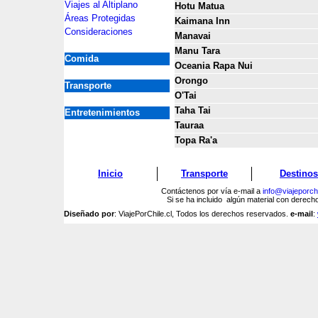
Viajes al Altiplano
Hotu Matua
Áreas Protegidas
Kaimana Inn
Consideraciones
Manavai
Manu Tara
Comida
Oceania Rapa Nui
Orongo
Transporte
O'Tai
Taha Tai
Entretenimientos
Tauraa
Topa Ra'a
Inicio
Transporte
Destinos
Contáctenos por vía e-mail a
info@viajeporchi
Si se ha incluido algún material con derec
Diseñado por
: ViajePorChile.cl, Todos los derechos reservados.
e-mail
: