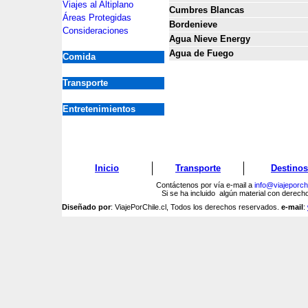
Viajes al Altiplano
Cumbres Blancas
Áreas Protegidas
Bordenieve
Consideraciones
Agua Nieve Energy
Agua de Fuego
Comida
Transporte
Entretenimientos
Inicio
Transporte
Destinos
Contáctenos por vía e-mail a
info@viajeporchi
Si se ha incluido algún material con derec
Diseñado por
: ViajePorChile.cl, Todos los derechos reservados.
e-mail
: