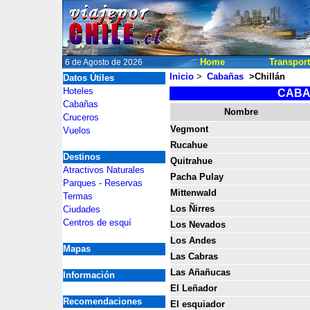
Home
Transpor
6 de Agosto de 2026
Inicio
>
Cabañas
>Chillán
Datos Útiles
2
Hoteles
CABAÑ
Cabañas
2
Nombre
Cruceros
Vegmont
Vuelos
Rucahue
Destinos
Quitrahue
Atractivos Naturales
Pacha Pulay
Parques - Reservas
Mittenwald
Termas
Los Ñirres
Ciudades
Centros de esquí
Los Nevados
Los Andes
Mapas
Las Cabras
Las Añañucas
Información
El Leñador
Recomendaciones
El esquiador