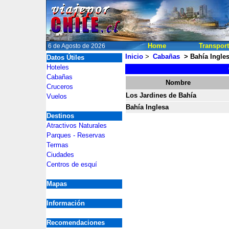
Home
Transpor
6 de Agosto de 2026
Inicio
>
Cabañas
>
Bahía Ingle
Datos Útiles
2
Hoteles
Cabañas
2
Nombre
Cruceros
Los Jardines de Bahía
Vuelos
Bahía Inglesa
Destinos
Atractivos Naturales
Parques - Reservas
Termas
Ciudades
Centros de esquí
Mapas
Información
Recomendaciones